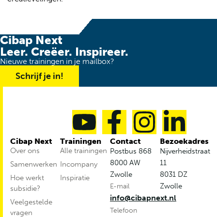
Cibap Next
Leer. Creëer. Inspireer.
Nieuwe trainingen in je mailbox?
Schrijf je in!
Cibap Next
Trainingen
Contact
Bezoekadres
Over ons
Alle trainingen
Postbus 868
Nijverheidstraat
8000 AW
11
Samenwerken
Incompany
Zwolle
8031 DZ
Hoe werkt
Inspiratie
Zwolle
subsidie?
info@cibapnext.nl
Veelgestelde
vragen