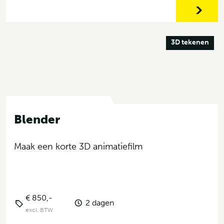
3D tekenen
Blender
Maak een korte 3D animatiefilm
€ 850,-
2 dagen
excl. BTW