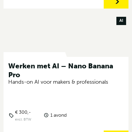
AI
Werken met AI – Nano Banana
Pro
Hands-on AI voor makers & professionals
€ 300,-
1 avond
excl. BTW