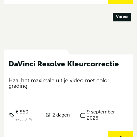
Video
DaVinci Resolve Kleurcorrectie
Haal het maximale uit je video met color
grading
€ 850,-
9 september
2 dagen
2026
excl. BTW