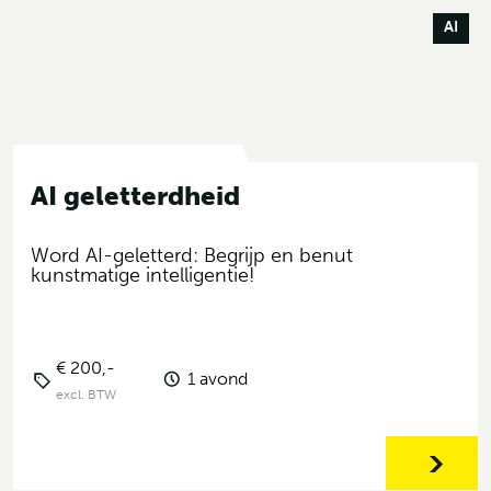
AI
AI geletterdheid
Word AI-geletterd: Begrijp en benut
kunstmatige intelligentie!
€ 200,-
1 avond
excl. BTW