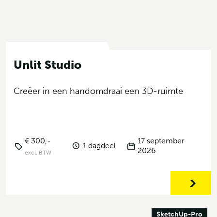
Unlit Studio
Creëer in een handomdraai een 3D-ruimte
€ 300,-
17 september
1 dagdeel
2026
excl. BTW
SketchUp-Pro