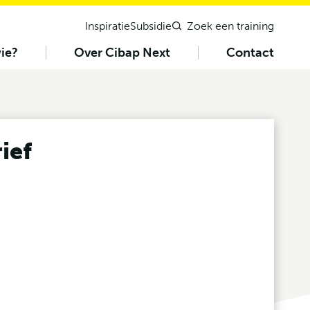
Inspiratie
Subsidie
Zoek een training
ie?
Over Cibap Next
Contact
ief