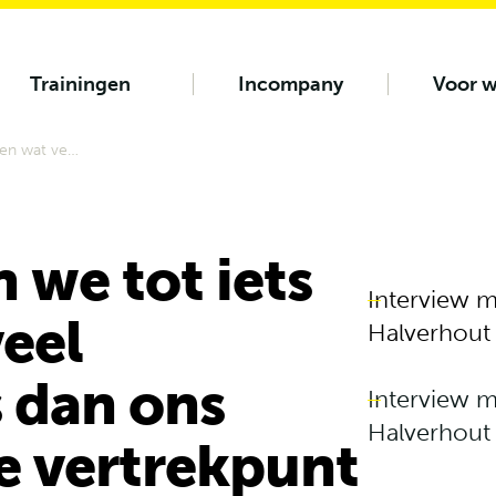
Trainingen
Incompany
Voor w
Uiteindelijk zijn we tot iets gekomen wat veel waardevoller is dan ons oorspronkelijke vertrekpunt
n we tot iets
Interview 
eel
Halverhout
s dan ons
Interview 
Halverhout
e vertrekpunt